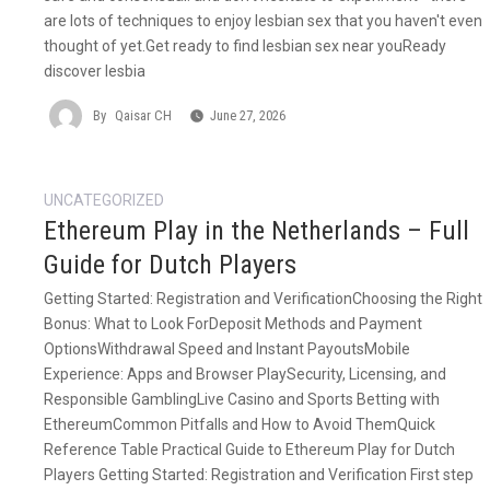
are lots of techniques to enjoy lesbian sex that you haven't even
thought of yet.Get ready to find lesbian sex near youReady
discover lesbia
By
Qaisar CH
June 27, 2026
UNCATEGORIZED
Ethereum Play in the Netherlands – Full
Guide for Dutch Players
Getting Started: Registration and VerificationChoosing the Right
Bonus: What to Look ForDeposit Methods and Payment
OptionsWithdrawal Speed and Instant PayoutsMobile
Experience: Apps and Browser PlaySecurity, Licensing, and
Responsible GamblingLive Casino and Sports Betting with
EthereumCommon Pitfalls and How to Avoid ThemQuick
Reference Table Practical Guide to Ethereum Play for Dutch
Players Getting Started: Registration and Verification First step